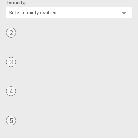
Termintyp
Bitte Termintyp wählen
2
3
4
5